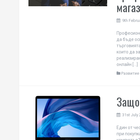
мага
9th Febru
Професиона
да бъде ос
търговията
които да з
реализиран
онлайн […]
Развитие 
Защо 
31st July
Един от че
при покупк