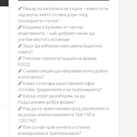
Ришар на капсули и на зърна – какво стои
зад вкуса, който остава дори след
последната глътка?
Нощувки в Кранево от частни
апартаменти – най-добрият начин да
усетим мястото истински
Защо да изберем нова циркулационна
помпа?
Плюсове при регистрация на фирма
ЕООД
С каква секция ще направим хола удобен
и елегантен?
Какво отличава качествените офис
столове, градинските и за трапезарията?
Какъв спорт да изберем, за да
поддържаме добра форма?
Как да се ориентираме сред различните и
модерни спални комплекти 164/190 и
120/190?
Кои са най-практичните и стилни
всекидневни и трапезни маси?