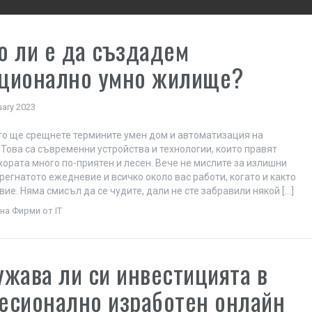
о ли е да създадем
ционално умно жилище?
uary 2023
то ще срещнете термините умен дом и автоматизация на
Това са съвременни устройства и технологии, които правят
хората много по-приятен и лесен. Вече не мислите за излишни
регнатото ежедневие и всичко около вас работи, когато и както
вие. Няма смисъл да се чудите, дали не сте забравили някой […]
на Фирми от IT
ужава ли си инвестицията в
есионално изработен онлайн