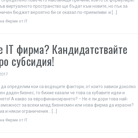
 Определено повечето накланящи причини, които се формулират
във виртуалното пространство ще бъдат към новите, но пък за
аничен бюджет вероятно би се оказал по-приемливи и […]
на Фирми от IT
е IT фирма? Кандидатствайте
ро субсидия!
 2017
 да определим кои са водещите фактори, от които зависи доколко
ен даден бизнес, то бихме казали че това са хубавите идеи и
ето! А какво за еврофинансирането? – Не е ли дори това най-
зможност за всеки млад бизнесмен или нова фирма да израсне?
има и някои ограничения… […]
на Фирми от IT