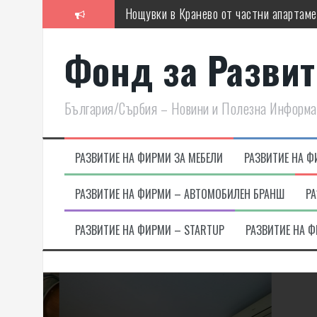
Skip
Нощувки в Кранево от частни апартаме
to
content
Защо да изберем нова циркулационна 
Фонд за Развити
Плюсове при регистрация на фирма Е
С каква секция ще направим хола удоб
България/Сърбия – Новини и Полезна Информ
Какво отличава качествените офис сто
Ришар на капсули и на зърна – какво 
РАЗВИТИЕ НА ФИРМИ ЗА МЕБЕЛИ
РАЗВИТИЕ НА Ф
РАЗВИТИЕ НА ФИРМИ – АВТОМОБИЛЕН БРАНШ
РА
РАЗВИТИЕ НА ФИРМИ – STARTUP
РАЗВИТИЕ НА Ф