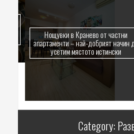
акво
ри
Нощувки в Кранево от частни
апартаменти – най-добрият начин да
усетим мястото истински
Category:
Раз