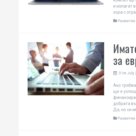
компютър?
и излагат 
хора с огр
Развитие 
Имат
за ев
31st July
Ако трябва
ще е успеш
финансиран
добрата въ
Да, но си 
Развитие 