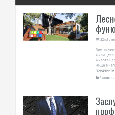
Лесн
функ
22nd Jan
Все по-чес
жилището. 
живота на 
неща в нап
прецените 
Развитие 
Засл
проф