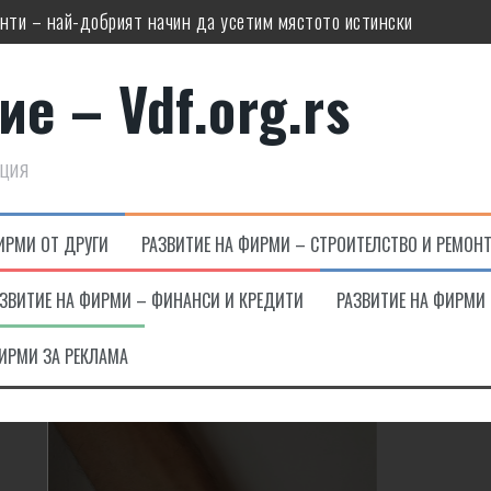
нти – най-добрият начин да усетим мястото истински
помпа?
е – Vdf.org.rs
ООД
ен и елегантен?
ация
лове, градинските и за трапезарията?
стои зад вкуса, който остава дори след последната глътка?
ИРМИ ОТ ДРУГИ
РАЗВИТИЕ НА ФИРМИ – СТРОИТЕЛСТВО И РЕМОН
ЗВИТИЕ НА ФИРМИ – ФИНАНСИ И КРЕДИТИ
РАЗВИТИЕ НА ФИРМИ 
ИРМИ ЗА РЕКЛАМА