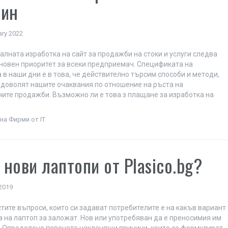
зин
ary 2022
лната изработка на сайт за продажби на стоки и услуги следва
новен приоритет за всеки предприемач. Спецификата на
 в наши дни е в това, че действително търсим способи и методи,
адоволят нашите очаквания по отношение на ръста на
ите продажби. Възможно ли е това з плащане за изработка на
на Фирми от IT
нови лаптопи от Plasico.bg?
 2019
стите въпроси, които си задават потребителите е на какъв вариант
а на лаптоп за заложат. Нов или употребяван да е преносимия им