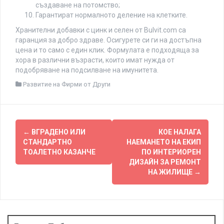
създаване на потомство;
Гарантират нормалното деление на клетките.
Хранителни добавки с цинк и селен от Bulvit.com са
гаранция за добро здраве. Осигурете си ги на достъпна
цена и то само с един клик. Формулата е подходяща за
хора в различни възрасти, които имат нужда от
подобряване на подсилване на имунитета.
Развитие на Фирми от Други
Post
←
ВГРАДЕНО ИЛИ
КОЕ НАЛАГА
navigation
СТАНДАРТНО
НАЕМАНЕТО НА ЕКИП
ТОАЛЕТНО КАЗАНЧЕ
ПО ИНТЕРИОРЕН
ДИЗАЙН ЗА РЕМОНТ
НА ЖИЛИЩЕ
→