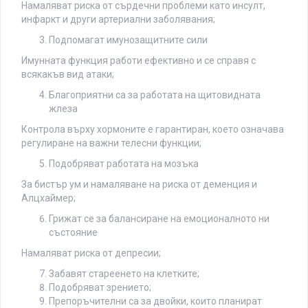
Намаляват риска от сърдечни проблеми като инсулт,
инфаркт и други артериални заболявания;
Подпомагат имунозащитните сили
Имунната функция работи ефективно и се справя с
всякакъв вид атаки;
Благоприятни са за работата на щитовидната
жлеза
Контрола върху хормоните е гарантиран, което означава
регулиране на важни телесни функции;
Подобряват работата на мозъка
За бистър ум и намаляване на риска от деменция и
Алцхаймер;
Грижат се за балансиране на емоционалното ни
състояние
Намаляват риска от депресии;
Забавят стареенето на клетките;
Подобряват зрението;
Препоръчителни са за двойки, които планират