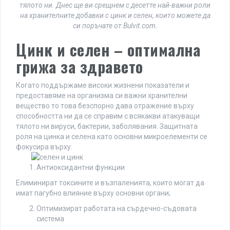
тялото ни. Днес ще ви срещнем с десетте най-важни роли
на хранителните добавки с цинк и селен, които можете да
си поръчате от Bulvit.com.
Цинк и селен – оптимална
грижа за здравето
Когато поддържаме високи жизнени показатели и
предоставяме на организма си важни хранителни
вещество то това безспорно дава отражение върху
способността ни да се справим с всякакви атакуващи
тялото ни вируси, бактерии, заболявания. Защитната
роля на цинка и селена като основни микроелементи се
фокусира върху:
Антиоксидантни функции
Елиминират токсините и възпаленията, които могат да
имат пагубно влияние върху основни органи;
Оптимизират работата на сърдечно-съдовата
система