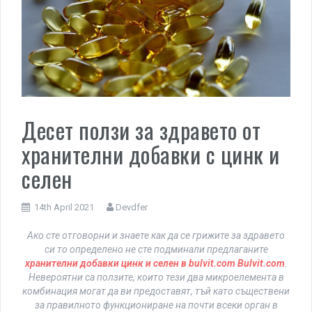
Десет ползи за здравето от
хранителни добавки с цинк и
селен
14th April 2021
Devdfer
Ако сте отговорни и знаете как да се грижите за здравето
си то определено не сте подминали предлаганите
хранителни добавки цинк и селен в bulvit.com Bulvit.com
.
Невероятни са ползите, които тези два микроелемента в
комбинация могат да ви предоставят, тъй като съществени
за правилното функциониране на почти всеки орган в