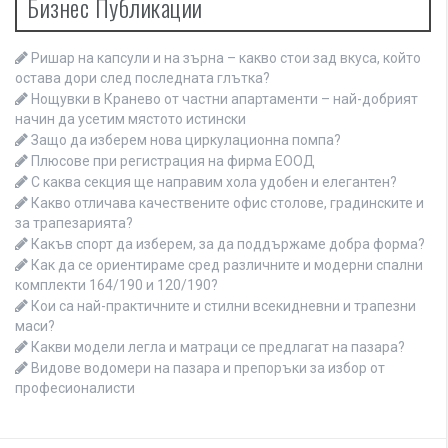
Бизнес Публикации
Ришар на капсули и на зърна – какво стои зад вкуса, който
остава дори след последната глътка?
Нощувки в Кранево от частни апартаменти – най-добрият
начин да усетим мястото истински
Защо да изберем нова циркулационна помпа?
Плюсове при регистрация на фирма ЕООД
С каква секция ще направим хола удобен и елегантен?
Какво отличава качествените офис столове, градинските и
за трапезарията?
Какъв спорт да изберем, за да поддържаме добра форма?
Как да се ориентираме сред различните и модерни спални
комплекти 164/190 и 120/190?
Кои са най-практичните и стилни всекидневни и трапезни
маси?
Какви модели легла и матраци се предлагат на пазара?
Видове водомери на пазара и препоръки за избор от
професионалисти