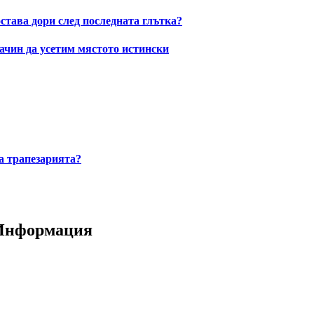
остава дори след последната глътка?
ачин да усетим мястото истински
за трапезарията?
 Информация