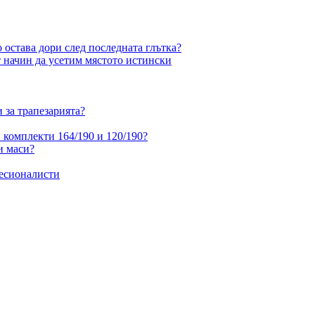
о остава дори след последната глътка?
 начин да усетим мястото истински
 за трапезарията?
 комплекти 164/190 и 120/190?
и маси?
фесионалисти