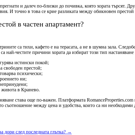
регнати и далеч по-близки до почивка, която хората търсят. Дру
овия. И точно в това се крие разликата между обикновен престой
естой в частен апартамент?
ните са тихи, кафето е на терасата, а не в шумна зала. Следобе
и са най-честите причини хората да избират този тип настаняване
гурява истински покой;
а свободен престой;
атоварва психически;
роението ни;
-непринудени;
о живота в Кранево.
няване става още по-важен. Платформата RomanceProperties.com 
то съотношение между цена и удобства, които са ни необходими д
ава дори след последната глътка?
→