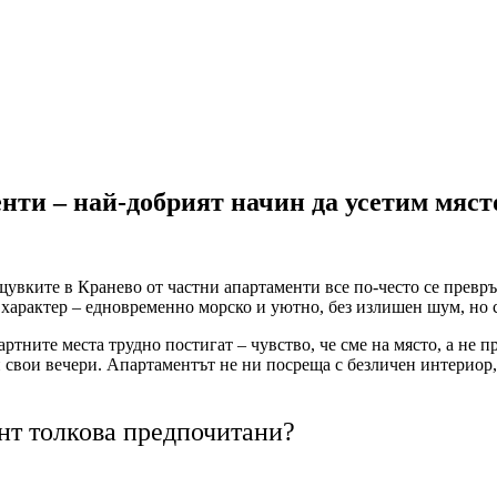
нти – най-добрият начин да усетим мяст
щувките в Кранево от частни апартаменти все по-често се превръ
с характер – едновременно морско и уютно, без излишен шум, но 
ртните места трудно постигат – чувство, че сме на място, а не пр
и свои вечери. Апартаментът не ни посреща с безличен интериор,
нт толкова предпочитани?