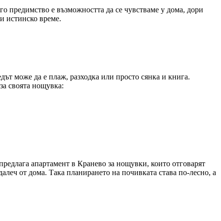
го предимство е възможността да се чувстваме у дома, дори
 и истинско време.
дът може да е плаж, разходка или просто сянка и книга.
 за своята нощувка:
предлага апартамент в Кранево за нощувки, които отговарят
алеч от дома. Така планирането на почивката става по-лесно, а