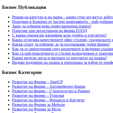
navigation
Бизнес Публикации
Ришар на капсули и на зърна – какво стои зад вкуса, койт
Нощувки в Кранево от частни апартаменти – най-добрият
Защо да изберем нова циркулационна помпа?
Плюсове при регистрация на фирма ЕООД
С каква секция ще направим хола удобен и елегантен?
Какво отличава качествените офис столове, градинските и
Какъв спорт да изберем, за да поддържаме добра форма?
Как да се ориентираме сред различните и модерни спални
Кои са най-практичните и стилни всекидневни и трапезн
Какви модели легла и матраци се предлагат на пазара?
Видове водомери на пазара и препоръки за избор от про
Бизнес Категории
Развитие на Фирми – StartUP
Развитие на фирми – Автомобилен бранш
Развитие на фирми – Строителство и Ремонт
Развитие на фирми – Туризъм
Развитие на фирми – Финанси и Кредити
Развитие на Фирми за Мебели
Развитие на Фирми за Мода