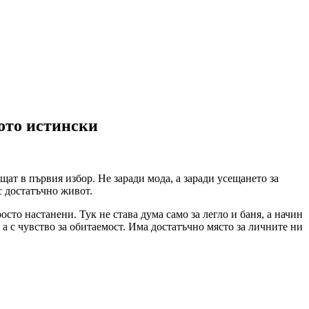
ото истински
щат в първия избор. Не заради мода, а заради усещането за
с достатъчно живот.
осто настанени. Тук не става дума само за легло и баня, а начин
 а с чувство за обитаемост. Има достатъчно място за личните ни