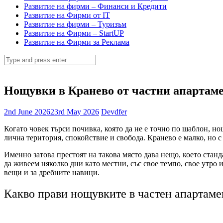
Развитие на фирми – Финанси и Кредити
Развитие на Фирми от IT
Развитие на фирми – Туризъм
Развитие на Фирми – StartUP
Развитие на Фирми за Реклама
Search
for:
Нощувки в Кранево от частни апартаме
2nd June 2026
23rd May 2026
Devdfer
Когато човек търси почивка, която да не е точно по шаблон, но
лична територия, спокойствие и свобода. Кранево е малко, но 
Именно затова престоят на такова място дава нещо, което станда
да живеем няколко дни като местни, със свое темпо, свое утро 
вещи и за дребните навици.
Какво прави нощувките в частен апартаме