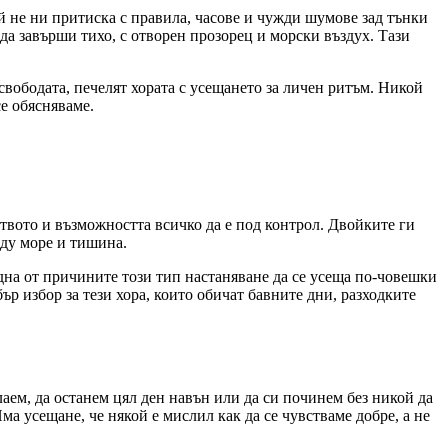
й не ни притиска с правила, часове и чужди шумове зад тънки
 да завърши тихо, с отворен прозорец и морски въздух. Тази
 свободата, печелят хората с усещането за личен ритъм. Никой
се обясняваме.
ството и възможността всичко да е под контрол. Двойките ги
жду море и тишина.
 една от причините този тип настаняване да се усеща по-човешки
ър избор за тези хора, които обичат бавните дни, разходките
аем, да останем цял ден навън или да си починем без никой да
ма усещане, че някой е мислил как да се чувстваме добре, а не