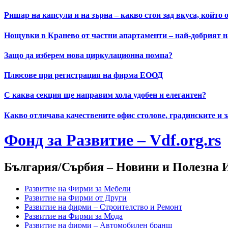
Skip
Ришар на капсули и на зърна – какво стои зад вкуса, който 
to
content
Нощувки в Кранево от частни апартаменти – най-добрият н
Защо да изберем нова циркулационна помпа?
Плюсове при регистрация на фирма ЕООД
С каква секция ще направим хола удобен и елегантен?
Какво отличава качествените офис столове, градинските и 
Фонд за Развитие – Vdf.org.rs
България/Сърбия – Новини и Полезна
Развитие на Фирми за Мебели
Развитие на Фирми от Други
Развитие на фирми – Строителство и Ремонт
Развитие на Фирми за Мода
Развитие на фирми – Автомобилен бранш