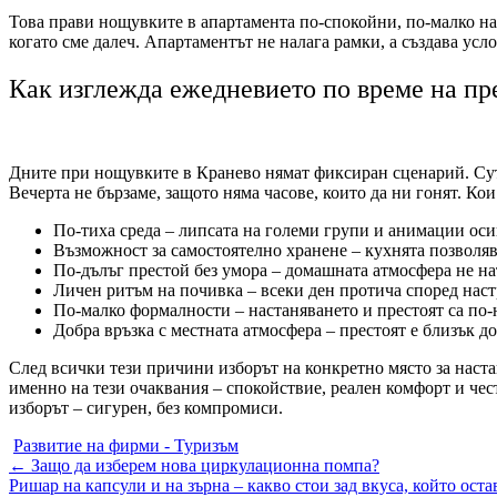
Това прави нощувките в апартамента по-спокойни, по-малко нап
когато сме далеч. Апартаментът не налага рамки, а създава усл
Как изглежда ежедневието по време на пр
Дните при нощувките в Кранево нямат фиксиран сценарий. Сутри
Вечерта не бързаме, защото няма часове, които да ни гонят. Ко
По-тиха среда – липсата на големи групи и анимации оси
Възможност за самостоятелно хранене – кухнята позволяв
По-дълъг престой без умора – домашната атмосфера не н
Личен ритъм на почивка – всеки ден протича според наст
По-малко формалности – настаняването и престоят са по
Добра връзка с местната атмосфера – престоят е близък д
След всички тези причини изборът на конкретно място за наста
именно на тези очаквания – спокойствие, реален комфорт и чес
изборът – сигурен, без компромиси.
Развитие на фирми - Туризъм
Post
←
Защо да изберем нова циркулационна помпа?
Ришар на капсули и на зърна – какво стои зад вкуса, който ост