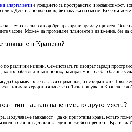
тни апартаменти
е усещането за пространство и независимост. То
всички. Денят започва бавно, без закуска на смени. Вечерта може
ена, а естествена, като добре прекарано време у приятел. Освен
рвите часове. Можем да променяме плановете в движение, без да 
астаняване в Кранево?
но по различни начини. Семействата ги избират заради простран
а, които работят дистанционно, намират много добър баланс ме
е, да бързаме. То се наглася спрямо нас, а не обратното. Това е
търсят типична курортна атмосфера. Тази нощувка в Кранево е доб
този тип настаняване вместо друго място?
а. Получаваме гъвкавост – да си приготвим храна, когато пожел
азличен с лични детайли за един по-удобен престой в Кранево. И