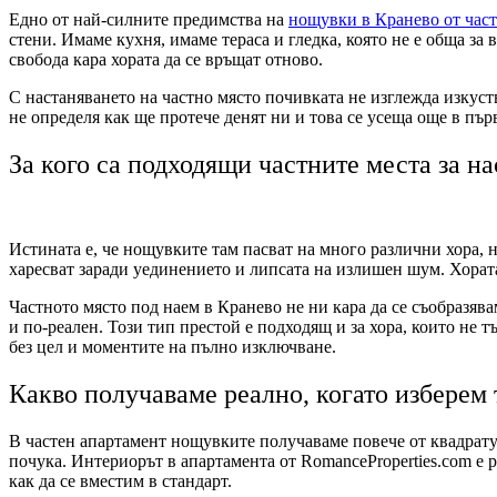
Едно от най-силните предимства на
нощувки в Кранево от час
стени. Имаме кухня, имаме тераса и гледка, която не е обща за 
свобода кара хората да се връщат отново.
С настаняването на частно място почивката не изглежда изкуств
не определя как ще протече денят ни и това се усеща още в пъ
За кого са подходящи частните места за н
Истината е, че нощувките там пасват на много различни хора, 
харесват заради уединението и липсата на излишен шум. Хорат
Частното място под наем в Кранево не ни кара да се съобразявам
и по-реален. Този тип престой е подходящ и за хора, които не 
без цел и моментите на пълно изключване.
Какво получаваме реално, когато изберем 
В частен апартамент нощувките получаваме повече от квадратур
почука. Интериорът в апартамента от RomanceProperties.com е р
как да се вместим в стандарт.