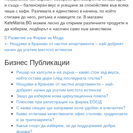
и съща – балансиран вкус и усещане за спокойствие във всяка
чаша с кафе. Разликата е единствено в начина, по който
стигаме до него, ритъма и навиците си. В магазин
KafeMania.BG можем лесно да открием различните продукти и
да изберем, подборът е насочен само към качествени.
Развитие на Фирми за Мода
Post
←
Нощувки в Кранево от частни апартаменти – най-добрият
начин да усетим мястото истински
navigation
Бизнес Публикации
Ришар на капсули и на зърна – какво стои зад вкуса,
който остава дори след последната глътка?
Нощувки в Кранево от частни апартаменти – най-
добрият начин да усетим мястото истински
Защо да изберем нова циркулационна помпа?
Плюсове при регистрация на фирма ЕООД
С каква секция ще направим хола удобен и елегантен?
Какво отличава качествените офис столове, градинските
и за трапезарията?
Какъв спорт да изберем, за да поддържаме добра
форма?