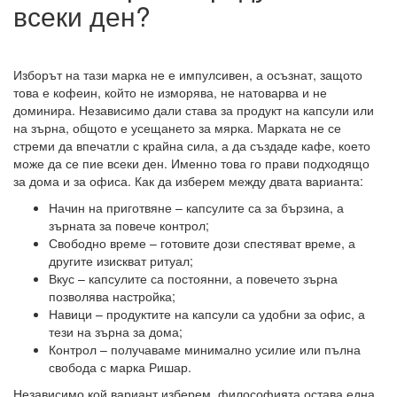
всеки ден?
Изборът на тази марка не е импулсивен, а осъзнат, защото
това е кофеин, който не изморява, не натоварва и не
доминира. Независимо дали става за продукт на капсули или
на зърна, общото е усещането за мярка. Марката не се
стреми да впечатли с крайна сила, а да създаде кафе, което
може да се пие всеки ден. Именно това го прави подходящо
за дома и за офиса. Как да изберем между двата варианта:
Начин на приготвяне – капсулите са за бързина, а
зърната за повече контрол;
Свободно време – готовите дози спестяват време, а
другите изискват ритуал;
Вкус – капсулите са постоянни, а повечето зърна
позволява настройка;
Навици – продуктите на капсули са удобни за офис, а
тези на зърна за дома;
Контрол – получаваме минимално усилие или пълна
свобода с марка Ришар.
Независимо кой вариант изберем, философията остава една