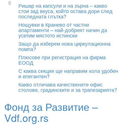
Skip
Ришар на капсули и на зърна – какво
to
стои зад вкуса, който остава дори след
content
последната глътка?
Нощувки в Кранево от частни
апартаменти – най-добрият начин да
усетим мястото истински
Защо да изберем нова циркулационна
помпа?
Плюсове при регистрация на фирма
ЕООД
С каква секция ще направим хола удобен
и елегантен?
Какво отличава качествените офис
столове, градинските и за трапезарията?
Фонд за Развитие –
Vdf.org.rs