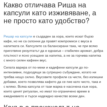
Какво отличава Риша на
капсули като изживяване, а
не просто като удобство?
Ришар на капсули
е създаден за хора, които искат бързо
кафе, но не са склонни да правят компромиси с вкуса в
напитката си. Капсулите са балансирани така, че при всяко
приготвяне резултатът да е еднакъв – стабилен аромат, добра
плътност и ясно усещане за напитка, а не за горчива напитка
с много силен кафеен вкус.
Силата варира от по-меки и кадифени капсули до по-
интензивни, подходящи за сутрешно събуждане, когато ни
трябва нещо силно. Вкусовите профили са чисти, без излишни
добавки, което позволява кафето да се пие като чисто, така и
с мляко. Всяка капсула от тази марка е насочена към хора,
които ценят ритуалан, но имат по-ограничено време в
ежедневието и търси надеждно качество всеки ден.
Какъв е произходът на