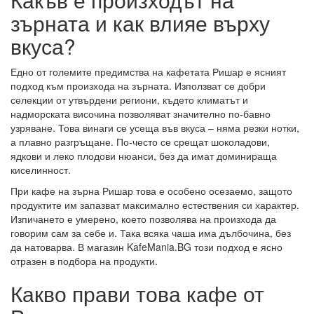
зърната и как влияе върху
вкуса?
Едно от големите предимства на кафетата Ришар е ясният
подход към произхода на зърната. Използват се добри
селекции от утвърдени региони, където климатът и
надморската височина позволяват значително по-бавно
узряване. Това винаги се усеща във вкуса – няма резки нотки,
а плавно разгръщане. По-често се срещат шоколадови,
ядкови и леко плодови нюанси, без да имат доминираща
киселинност.
При кафе на зърна Ришар това е особено осезаемо, защото
продуктите им запазват максимално естествения си характер.
Изпичането е умерено, което позволява на произхода да
говорим сам за себе и. Така всяка чаша има дълбочина, без
да натоварва. В магазин KafeMania.BG този подход е ясно
отразен в подбора на продукти.
Какво прави това кафе от