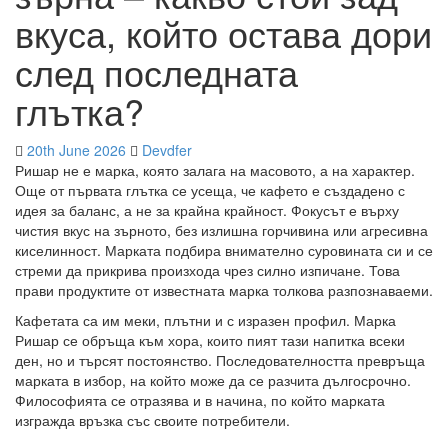
вкуса, който остава дори
след последната
глътка?
20th June 2026
Devdfer
Ришар не е марка, която залага на масовото, а на характер.
Още от първата глътка се усеща, че кафето е създадено с
идея за баланс, а не за крайна крайност. Фокусът е върху
чистия вкус на зърното, без излишна горчивина или агресивна
киселинност. Марката подбира внимателно суровината си и се
стреми да прикрива произхода чрез силно изпичане. Това
прави продуктите от известната марка толкова разпознаваеми.
Кафетата са им меки, плътни и с изразен профил. Марка
Ришар се обръща към хора, които пият тази напитка всеки
ден, но и търсят постоянство. Последователността превръща
марката в избор, на който може да се разчита дългосрочно.
Философията се отразява и в начина, по който марката
изгражда връзка със своите потребители.