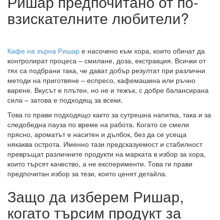
Ришар предпочитано от по-
взискателните любители?
Кафе на зърна Ришар
е насочено към хора, които обичат да
контролират процеса – смилане, доза, екстракция. Всички от
тях са подбрани така, че дават добър резултат при различни
методи на приготвяне – еспресо, кафемашина или ръчно
варене. Вкусът е плътен, но не и тежък, с добре балансирана
сила – затова е подходящ за всеки.
Това го прави подходящо както за сутрешна напитка, така и за
следобедна пауза по време на работа. Когато се смели
прясно, ароматът е наситен и дълбок, без да се усеща
някаква острота. Именно тази предсказуемост и стабилност
превръщат различните продукти на марката в избор за хора,
които търсят качество, а не експерименти. Това ги прави
предпочитан избор за тези, които ценят детайла.
Защо да изберем Ришар,
когато търсим продукт за