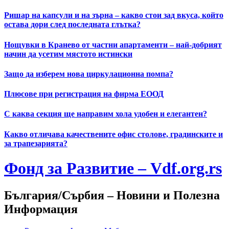
Skip
Ришар на капсули и на зърна – какво стои зад вкуса, който
to
остава дори след последната глътка?
content
Нощувки в Кранево от частни апартаменти – най-добрият
начин да усетим мястото истински
Защо да изберем нова циркулационна помпа?
Плюсове при регистрация на фирма ЕООД
С каква секция ще направим хола удобен и елегантен?
Какво отличава качествените офис столове, градинските и
за трапезарията?
Фонд за Развитие – Vdf.org.rs
България/Сърбия – Новини и Полезна
Информация