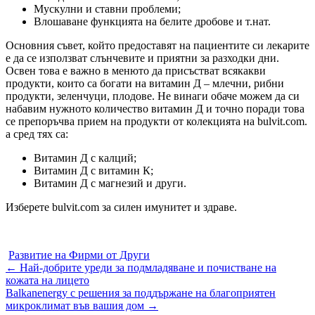
Мускулни и ставни проблеми;
Влошаване функцията на белите дробове и т.нат.
Основния съвет, който предоставят на пациентите си лекарите
е да се използват слънчевите и приятни за разходки дни.
Освен това е важно в менюто да присъстват всякакви
продукти, които са богати на витамин Д – млечни, рибни
продукти, зеленчуци, плодове. Не винаги обаче можем да си
набавим нужното количество витамин Д и точно поради това
се препоръчва прием на продукти от колекцията на bulvit.com.
а сред тях са:
Витамин Д с калций;
Витамин Д с витамин К;
Витамин Д с магнезий и други.
Изберете bulvit.com за силен имунитет и здраве.
Развитие на Фирми от Други
Post
←
Най-добрите уреди за подмладяване и почистване на
кожата на лицето
navigation
Balkanenergy с решения за поддържане на благоприятен
микроклимат във вашия дом
→