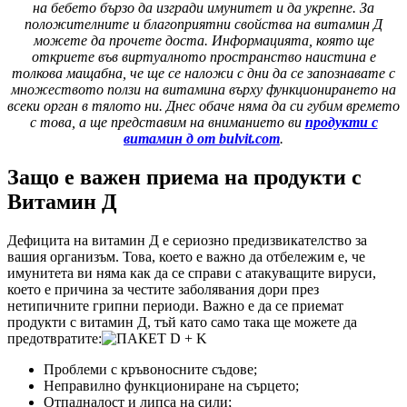
на бебето бързо да изгради имунитет и да укрепне. За
положителните и благоприятни свойства на витамин Д
можете да прочете доста. Информацията, която ще
откриете във виртуалното пространство наистина е
толкова мащабна, че ще се наложи с дни да се запознавате с
множеството ползи на витамина върху функционирането на
всеки орган в тялото ни. Днес обаче няма да си губим времето
с това, а ще представим на вниманието ви
продукти с
витамин д от bulvit.com
.
Защо е важен приема на продукти с
Витамин Д
Дефицита на витамин Д е сериозно предизвикателство за
вашия организъм. Това, което е важно да отбележим е, че
имунитета ви няма как да се справи с атакуващите вируси,
което е причина за честите заболявания дори през
нетипичните грипни периоди. Важно е да се приемат
продукти с витамин Д, тъй като само така ще можете да
предотвратите:
Проблеми с кръвоносните съдове;
Неправилно функциониране на сърцето;
Отпадналост и липса на сили;