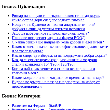
Бизнес Публикации
Ришар на капсули и на зърна – какво стои зад вкуса,
който остава дори след последната глътка?
Нощувки в Кранево от частни апартаменти – най-
добрият начин да усетим мястото истински
Защо да изберем нова циркулационна помпа?
Плюсове при регистрация на фирма ЕООД
С каква секция ще направим хола удобен и елегантен?
Какво отличава качествените офис столове, градинските
и за трапезарията?
Какъв спорт да изберем, за да поддържаме добра форма?
Как да се ориентираме сред различните и модерни
спални комплекти 164/190 и 120/190?
Кои са най-практичните и стилни всекидневни и
трапезни маси?
Какви модели легла и матраци се предлагат на пазара?
Видове водомери на пазара и препоръки за избор от
професионалисти
Бизнес Категории
Развитие на Фирми – StartUP
Развитие на фирми – Автомобилен бранш