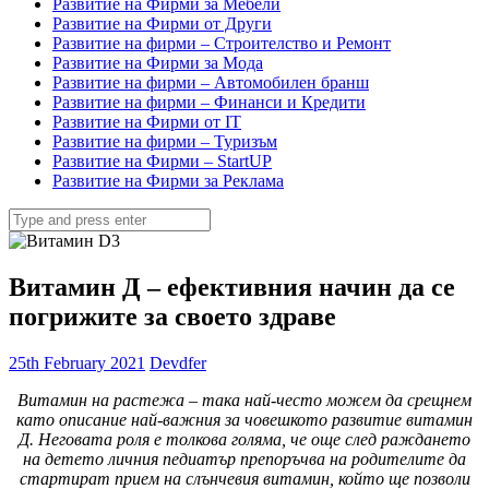
Развитие на Фирми за Мебели
Развитие на Фирми от Други
Развитие на фирми – Строителство и Ремонт
Развитие на Фирми за Мода
Развитие на фирми – Автомобилен бранш
Развитие на фирми – Финанси и Кредити
Развитие на Фирми от IT
Развитие на фирми – Туризъм
Развитие на Фирми – StartUP
Развитие на Фирми за Реклама
Search
for:
Витамин Д – ефективния начин да се
погрижите за своето здраве
25th February 2021
Devdfer
Витамин на растежа – така най-често можем да срещнем
като описание най-важния за човешкото развитие витамин
Д. Неговата роля е толкова голяма, че още след раждането
на детето личния педиатър препоръчва на родителите да
стартират прием на слънчевия витамин, който ще позволи